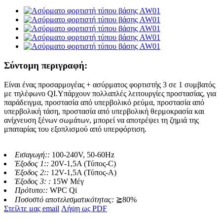
Σύντομη περιγραφή:
Είναι ένας προσαρμογέας + ασύρματος φορτιστής 3 σε 1 συμβατός
με τηλέφωνο QI.Υπάρχουν πολλαπλές λειτουργίες προστασίας, για
παράδειγμα, προστασία από υπερβολικό ρεύμα, προστασία από
υπερβολική τάση, προστασία από υπερβολική θερμοκρασία και
ανίχνευση ξένων σωμάτων, μπορεί να αποτρέψει τη ζημιά της
μπαταρίας του εξοπλισμού από υπερφόρτιση.
Εισαγωγή::
100-240V, 50-60Hz
Έξοδος 1::
20V-1,5A (Τύπος-C)
Έξοδος 2::
12V-1,5A (Τύπος-Α)
Έξοδος 3: :
15W Μέγ
Πρότυπο::
WPC Qi
Ποσοστό αποτελεσματικότητας:
≧80%
Στείλτε μας email
Λήψη ως PDF