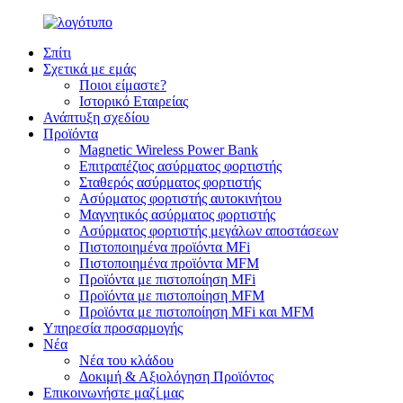
Σπίτι
Σχετικά με εμάς
Ποιοι είμαστε?
Ιστορικό Εταιρείας
Ανάπτυξη σχεδίου
Προϊόντα
Magnetic Wireless Power Bank
Επιτραπέζιος ασύρματος φορτιστής
Σταθερός ασύρματος φορτιστής
Ασύρματος φορτιστής αυτοκινήτου
Μαγνητικός ασύρματος φορτιστής
Ασύρματος φορτιστής μεγάλων αποστάσεων
Πιστοποιημένα προϊόντα MFi
Πιστοποιημένα προϊόντα MFM
Προϊόντα με πιστοποίηση MFi
Προϊόντα με πιστοποίηση MFM
Προϊόντα με πιστοποίηση MFi και MFM
Υπηρεσία προσαρμογής
Νέα
Νέα του κλάδου
Δοκιμή & Αξιολόγηση Προϊόντος
Επικοινωνήστε μαζί μας