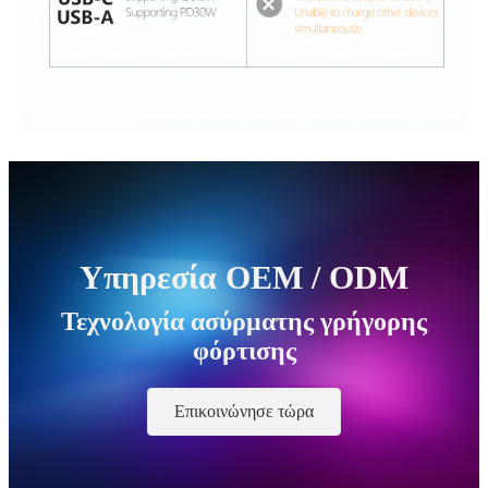
Υπηρεσία OEM / ODM
Τεχνολογία ασύρματης γρήγορης
φόρτισης
Επικοινώνησε τώρα