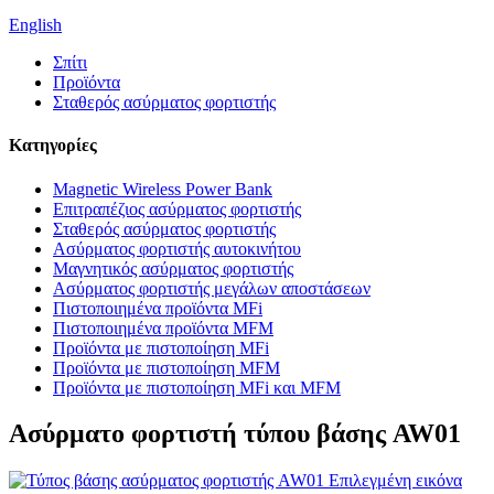
English
Σπίτι
Προϊόντα
Σταθερός ασύρματος φορτιστής
Κατηγορίες
Magnetic Wireless Power Bank
Επιτραπέζιος ασύρματος φορτιστής
Σταθερός ασύρματος φορτιστής
Ασύρματος φορτιστής αυτοκινήτου
Μαγνητικός ασύρματος φορτιστής
Ασύρματος φορτιστής μεγάλων αποστάσεων
Πιστοποιημένα προϊόντα MFi
Πιστοποιημένα προϊόντα MFM
Προϊόντα με πιστοποίηση MFi
Προϊόντα με πιστοποίηση MFM
Προϊόντα με πιστοποίηση MFi και MFM
Ασύρματο φορτιστή τύπου βάσης AW01