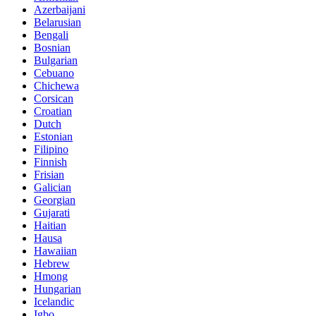
Azerbaijani
Belarusian
Bengali
Bosnian
Bulgarian
Cebuano
Chichewa
Corsican
Croatian
Dutch
Estonian
Filipino
Finnish
Frisian
Galician
Georgian
Gujarati
Haitian
Hausa
Hawaiian
Hebrew
Hmong
Hungarian
Icelandic
Igbo