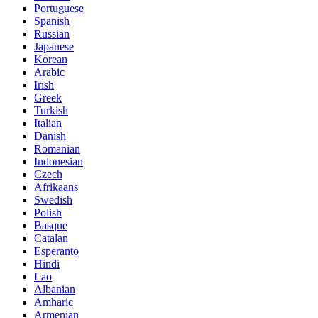
Portuguese
Spanish
Russian
Japanese
Korean
Arabic
Irish
Greek
Turkish
Italian
Danish
Romanian
Indonesian
Czech
Afrikaans
Swedish
Polish
Basque
Catalan
Esperanto
Hindi
Lao
Albanian
Amharic
Armenian