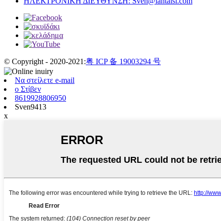
ΗΛΕΚΤΡΟΝΙΚΗ ΔΙΕΥΘΥΝΣΗ:
Sven@lantaisi.com
© Copyright - 2020-2021:
粤 ICP 备 19003294 号
Να στείλετε e-mail
ο Στίβεν
8619928806950
Sven9413
x