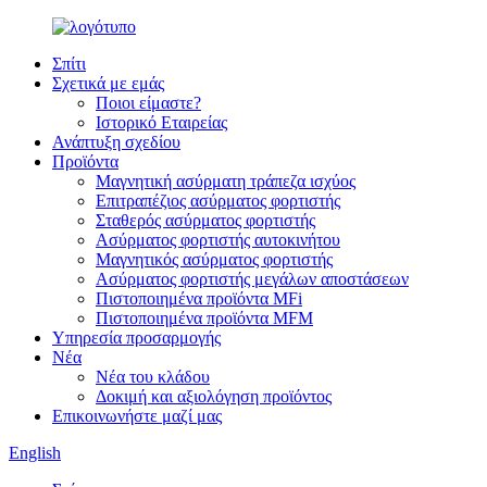
Σπίτι
Σχετικά με εμάς
Ποιοι είμαστε?
Ιστορικό Εταιρείας
Ανάπτυξη σχεδίου
Προϊόντα
Μαγνητική ασύρματη τράπεζα ισχύος
Επιτραπέζιος ασύρματος φορτιστής
Σταθερός ασύρματος φορτιστής
Ασύρματος φορτιστής αυτοκινήτου
Μαγνητικός ασύρματος φορτιστής
Ασύρματος φορτιστής μεγάλων αποστάσεων
Πιστοποιημένα προϊόντα MFi
Πιστοποιημένα προϊόντα MFM
Υπηρεσία προσαρμογής
Νέα
Νέα του κλάδου
Δοκιμή και αξιολόγηση προϊόντος
Επικοινωνήστε μαζί μας
English