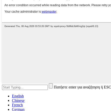
Πατήστε enter για αναζήτηση ή ESC
English
Chinese
French
German