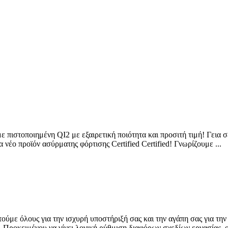
ε πιστοποιημένη QI2 με εξαιρετική ποιότητα και προσιτή τιμή! Γεια 
 νέο προϊόν ασύρματης φόρτισης Certified Certified! Γνωρίζουμε ...
ούμε όλους για την ισχυρή υποστήριξή σας και την αγάπη σας για την
ς. Προκειμένου να γίνει λογική ρύθμιση διαφόρων σχεδίων εργασίας, ο