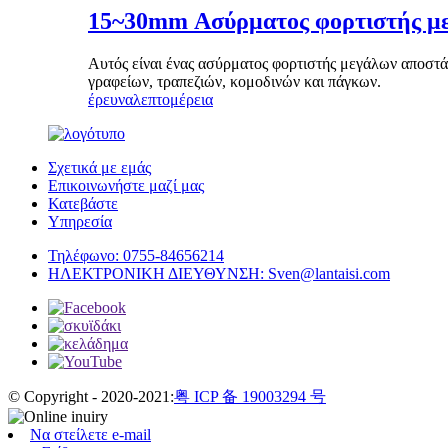
15~30mm Ασύρματος φορτιστής μ
Αυτός είναι ένας ασύρματος φορτιστής μεγάλων αποστ
γραφείων, τραπεζιών, κομοδινών και πάγκων.
έρευνα
λεπτομέρεια
Σχετικά με εμάς
Επικοινωνήστε μαζί μας
Κατεβάστε
Υπηρεσία
Τηλέφωνο:
0755-84656214
ΗΛΕΚΤΡΟΝΙΚΗ ΔΙΕΥΘΥΝΣΗ:
Sven@lantaisi.com
© Copyright - 2020-2021:
粤 ICP 备 19003294 号
Να στείλετε e-mail