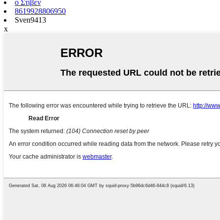
ο Στίβεν
8619928806950
Sven9413
x