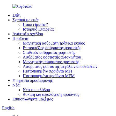
Σπίτι
Σχετικά με εμάς
Ποιοι είμαστε?
Ιστορικό Εταιρείας
Ανάπτυξη σχεδίου
Προϊόντα
Μαγνητική ασύρματη τράπεζα ισχύος
Επιτραπέζιος ασύρματος φορτιστής
Σταθερός ασύρματος φορτιστής
Ασύρματος φορτιστής αυτοκινήτου
Μαγνητικός ασύρματος φορτιστής
Ασύρματος φορτιστής μεγάλων αποστάσεων
Πιστοποιημένα προϊόντα MFi
Πιστοποιημένα προϊόντα MFM
Υπηρεσία προσαρμογής
Νέα
Νέα του κλάδου
Δοκιμή και αξιολόγηση προϊόντος
Επικοινωνήστε μαζί μας
English