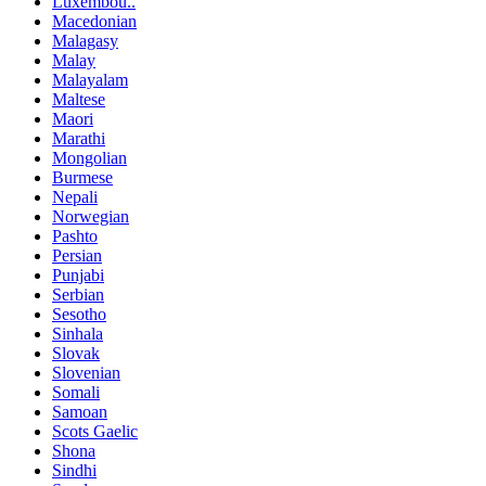
Luxembou..
Macedonian
Malagasy
Malay
Malayalam
Maltese
Maori
Marathi
Mongolian
Burmese
Nepali
Norwegian
Pashto
Persian
Punjabi
Serbian
Sesotho
Sinhala
Slovak
Slovenian
Somali
Samoan
Scots Gaelic
Shona
Sindhi