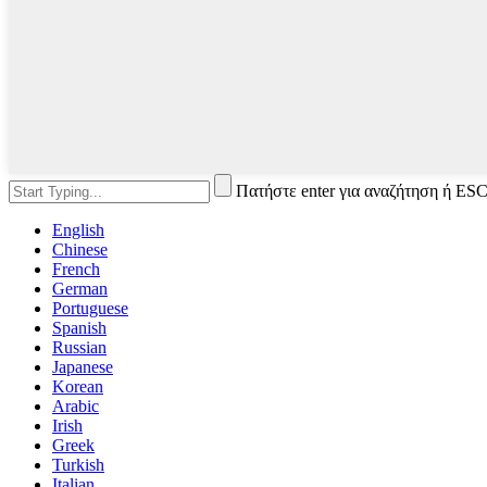
Πατήστε enter για αναζήτηση ή ESC
English
Chinese
French
German
Portuguese
Spanish
Russian
Japanese
Korean
Arabic
Irish
Greek
Turkish
Italian