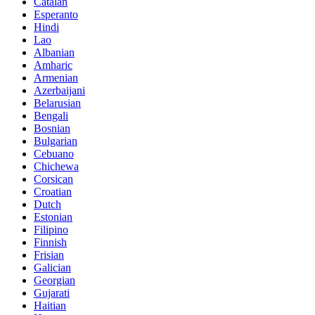
Catalan
Esperanto
Hindi
Lao
Albanian
Amharic
Armenian
Azerbaijani
Belarusian
Bengali
Bosnian
Bulgarian
Cebuano
Chichewa
Corsican
Croatian
Dutch
Estonian
Filipino
Finnish
Frisian
Galician
Georgian
Gujarati
Haitian