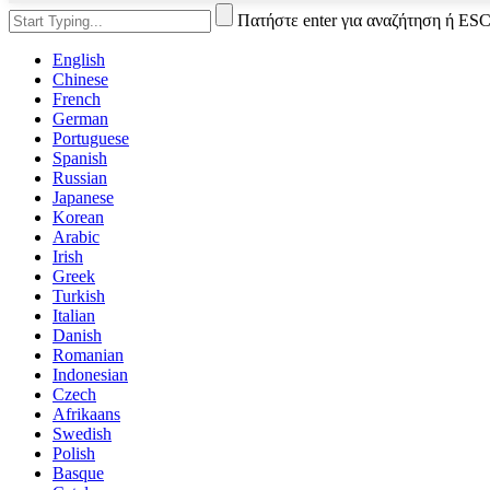
Πατήστε enter για αναζήτηση ή ESC
English
Chinese
French
German
Portuguese
Spanish
Russian
Japanese
Korean
Arabic
Irish
Greek
Turkish
Italian
Danish
Romanian
Indonesian
Czech
Afrikaans
Swedish
Polish
Basque