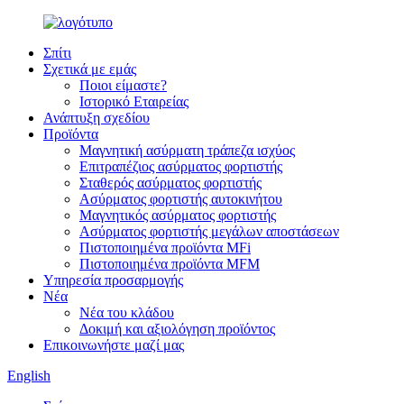
Σπίτι
Σχετικά με εμάς
Ποιοι είμαστε?
Ιστορικό Εταιρείας
Ανάπτυξη σχεδίου
Προϊόντα
Μαγνητική ασύρματη τράπεζα ισχύος
Επιτραπέζιος ασύρματος φορτιστής
Σταθερός ασύρματος φορτιστής
Ασύρματος φορτιστής αυτοκινήτου
Μαγνητικός ασύρματος φορτιστής
Ασύρματος φορτιστής μεγάλων αποστάσεων
Πιστοποιημένα προϊόντα MFi
Πιστοποιημένα προϊόντα MFM
Υπηρεσία προσαρμογής
Νέα
Νέα του κλάδου
Δοκιμή και αξιολόγηση προϊόντος
Επικοινωνήστε μαζί μας
English