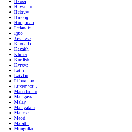
Hausa
Hawaiian
Hebrew
Hmong
Hungarian
Icelandic
Igbo
Javanese
Kannada
Kazakh
Khmer
Kurdish
Kyrgyz
Latin
Latvian
Lithuanian
Luxembou..
Macedonian
Malagasy
Malay
Malayalam
Maltese
Maori
Marathi
Mongolian