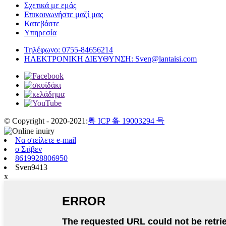
Σχετικά με εμάς
Επικοινωνήστε μαζί μας
Κατεβάστε
Υπηρεσία
Τηλέφωνο:
0755-84656214
ΗΛΕΚΤΡΟΝΙΚΗ ΔΙΕΥΘΥΝΣΗ:
Sven@lantaisi.com
© Copyright - 2020-2021:
粤 ICP 备 19003294 号
Να στείλετε e-mail
ο Στίβεν
8619928806950
Sven9413
x