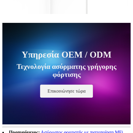
Υπηρεσία OEM / ODM
Τεχνολογία ασύρματης γρήγορης
φόρτισης
Επικοινώνησε τώρα
Προηγούμενος:
Ασύρματος φορτιστής με πιστοποίηση MFi