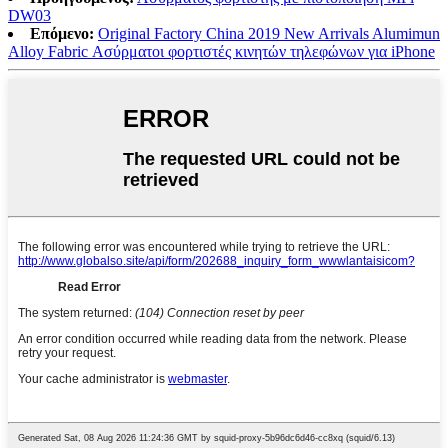
DW03
Επόμενο:
Original Factory China 2019 New Arrivals Alumimun
Alloy Fabric Ασύρματοι φορτιστές κινητών τηλεφώνων για iPhone