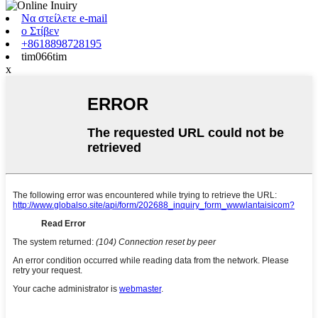
Να στείλετε e-mail
ο Στίβεν
+8618898728195
tim066tim
x