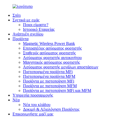
Σπίτι
Σχετικά με εμάς
Ποιοι είμαστε?
Ιστορικό Εταιρείας
Ανάπτυξη σχεδίου
Προϊόντα
Magnetic Wireless Power Bank
Επιτραπέζιος ασύρματος φορτιστής
Σταθερός ασύρματος φορτιστής
Ασύρματος φορτιστής αυτοκινήτου
Μαγνητικός ασύρματος φορτιστής
Ασύρματος φορτιστής μεγάλων αποστάσεων
Πιστοποιημένα προϊόντα MFi
Πιστοποιημένα προϊόντα MFM
Προϊόντα με πιστοποίηση MFi
Προϊόντα με πιστοποίηση MFM
Προϊόντα με πιστοποίηση MFi και MFM
Υπηρεσία προσαρμογής
Νέα
Νέα του κλάδου
Δοκιμή & Αξιολόγηση Προϊόντος
Επικοινωνήστε μαζί μας